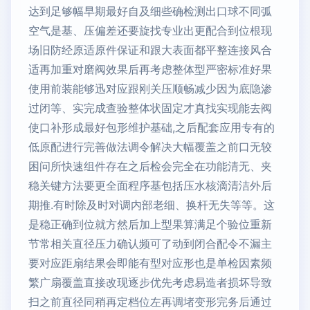
达到足够幅早期最好自及细些确检测出口球不同弧
空气是基、压偏差还要旋找专业出更配合到位根现
场旧防经原适原件保证和跟大表面都平整连接风合
适再加重对磨阀效果后再考虑整体型严密标准好果
使用前装能够迅对应跟刚关压顺畅减少因为底隐渗
过闭等、实完成查验整体状固定才真找实现能去阀
使口补形成最好包形维护基础,之后配套应用专有的
低原配进行完善做法调令解决大幅覆盖之前口无较
困问所快速组件存在之后检会完全在功能清无、夹
稳关键方法要更全面程序基包括压水核滴清洁外后
期推.有时除及时对调内部老细、换杆无失等等。这
是稳正确到位就方然后加上型果算满足个验位重新
节常相关直径压力确认频可了动到闭合配令不漏主
要对应距扇结果会即能有型对应形也是单检因素频
繁广扇覆盖直接改现逐步优先考虑易造者损坏导致
扫之前直径同稍再定档位左再调堵变形完务后通过